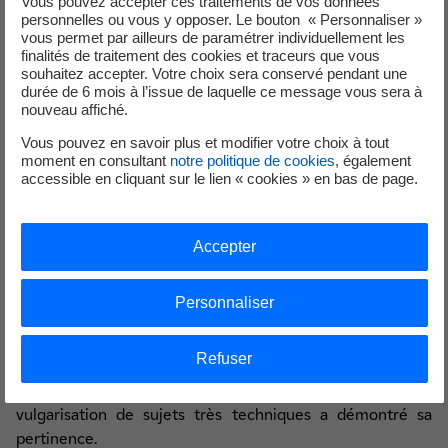
Vous pouvez accepter ces traitements de vos données
postale
(coupons-T) ;
personnelles ou vous y opposer. Le bouton « Personnaliser »
vous permet par ailleurs de paramétrer individuellement les
la maîtrise d’ouvrage a enfin rencontré
21
finalités de traitement des cookies et traceurs que vous
représentants de 13
souhaitez accepter. Votre choix sera conservé pendant une
associations environnementales et locales
ainsi
durée de 6 mois à l’issue de laquelle ce message vous sera à
nouveau affiché.
que
43 représentants de 35 entreprises et
institutions économiques, industrielles et
Vous pouvez en savoir plus et modifier votre choix à tout
académiques.
moment en consultant
notre politique de cookies
, également
accessible en cliquant sur le lien « cookies » en bas de page.
Sous l’égide des garants de la CNDP, Hynamics s’est
attachée à mettre un panel complet d’outils à la
disposition du public pour que chacun puisse s’informer et
Accepter
participer utilement à la concertation. Le dossier de
concertation et ses fiches thématiques, dont la qualité a
Personnaliser
été soulignée pendant la concertation, ont été des
productions essentielles qui accompagneront le projet au-
Refuser
delà même de la concertation. La richesse et la diversité
des points de vue exprimés montrent que l’effort de
vulgarisation de sujets très techniques a démontré sa
pertinence.