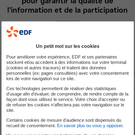
pour garantir la qualité de
l’information et de la participation
Un petit mot sur les cookies
Organisée du 16 décembre 2024 au 9 mars 2025, la
concertation préalable a mobilisé habitants, associations
Pour améliorer votre expérience, EDF et ses partenaires
et acteurs économiques du territoire. Elle a permis de
stockent et/ou accèdent à des informations sur votre terminal
(cookies et autres traceurs) et traitent des données
recueillir
quelque 200 contributions
, à travers plusieurs
personnelles (ex: pages consultées) avec votre consentement
formats d’échanges et de participation :
10 rencontres
en
lors de votre navigation sur ce site.
présentiel ont été organisées (2 réunions d’information, 3
Ces technologies permettent de réaliser des statistiques
rencontres de proximité, 2 réunions dédiées aux acteurs,
d’usage afin d’évaluer, de comprendre, de rendre compte de la
2 tables-rondes thématiques et 1 réunion de synthèse),
façon dont vous utilisez le service. Votre choix d’accepter ou
de refuser les cookies n’affectera pas votre navigation sur le
mobilisant
plusieurs centaines de personnes
;
site.
l’espace participatif ouvert sur le site Internet du
Certains cookies de mesure d'audience sont dispensés du
projet a récolté
52 contributions dont 8 cahiers
recueil de consentement.
En savoir plus ou vous y opposer
.
d’acteurs
et l’équipe projet a reçu
3 avis par voie