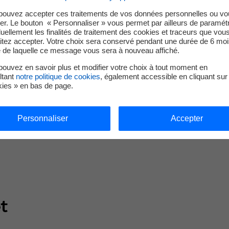
pouvez accepter ces traitements de vos données personnelles ou vo
er. Le bouton « Personnaliser » vous permet par ailleurs de paramét
duellement les finalités de traitement des cookies et traceurs que vou
itez accepter. Votre choix sera conservé pendant une durée de 6 moi
e de laquelle ce message vous sera à nouveau affiché.
ouvez en savoir plus et modifier votre choix à tout moment en
ltant
notre politique de cookies
, également accessible en cliquant sur 
kies » en bas de page.
Personnaliser
Accepter
D'électrolyse
et