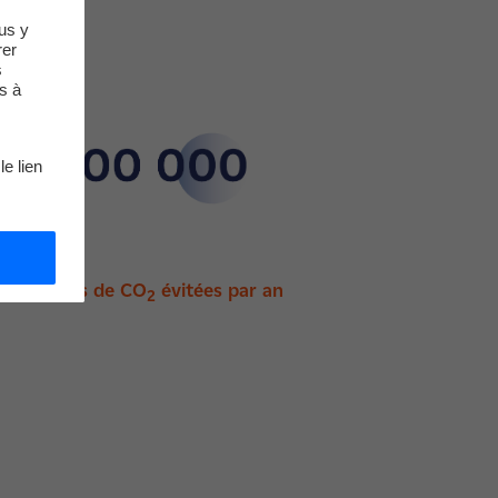
us y
rer
s
s à
le lien
Tonnes de CO
évitées par an
2