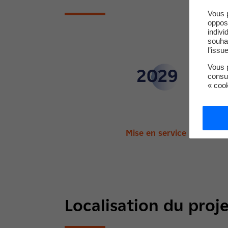
Vous 
oppos
indivi
souha
l’issu
Vous p
consu
« coo
Mise en service
Localisation du proj