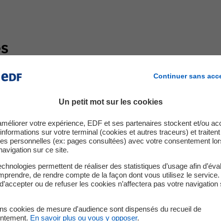
es
Continuer sans acc
lanté sur un terrain adjacent au complexe pétrochimique 
0 MW, permettant de réduire les émissions carbones de cette in
Un petit mot sur les cookies
grand de son secteur au Royaume-Uni : il fournit 70 % des 
row est fabriqué à Fawley. Le site emploie environ 2500 pe
améliorer votre expérience, EDF et ses partenaires stockent et/ou ac
informations sur votre terminal (cookies et autres traceurs) et traiten
es personnelles (ex: pages consultées) avec votre consentement lor
se à réduire les émissions de carbone, en remplaçant les combus
navigation sur ce site.
neur en carbone, avec comme
objectif de réduire les émission
chnologies permettent de réaliser des statistiques d’usage afin d’éval
prendre, de rendre compte de la façon dont vous utilisez le service.
d’accepter ou de refuser les cookies n’affectera pas votre navigation 
ins cookies de mesure d'audience sont dispensés du recueil de
ntement.
En savoir plus ou vous y opposer
.